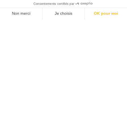
Consentements certifiés par
Non merci
Je choisis
OK pour moi
Axeptio consent
Plateforme de Gestion du Consentement : Personnalisez vos O
Notre plateforme vous permet d'adapter et de gérer vos paramètr
Conditions générales d’utilisation
Politique de confidentialité
Foire Aux Questions